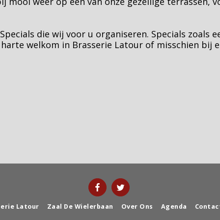
bij mooi weer op een van onze gezellige terrassen, v
Specials die wij voor u organiseren. Specials zoals 
 harte welkom in Brasserie Latour of misschien bij e
erie Latour
Zaal De Wielerbaan
Over Ons
Agenda
Contac